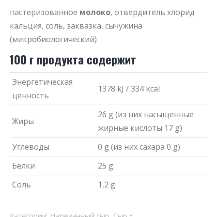
пастеризованное
молоко
, отвердитель хлорид
кальция, соль, заквазка, сычужина
(микробиологический)
100 г продукта содержит
Энергетическая
1378 kJ / 334 kcal
ценность
26 g (из них насыщенные
Жиры
жирные кислоты 17 g)
Углеводы
0 g (из них сахара 0 g)
Белки
25 g
Cоль
1,2 g
Категории:
Нарезанный сыр
,
Сыр