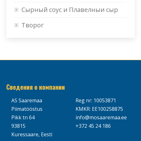
Сырный соус и Плавелныи сыр
Творог
Сведения о компании
AS Saaremaa
Reg nr: 10053871
Piimatööstus
KMKR: EE100258875
Pikk tn 64
info@mosaaremaa.ee
93815
+372 45 24 186
Kuressaare, Eesti