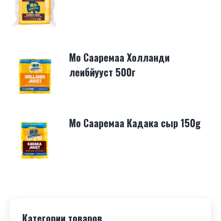
Mo Сааремаа Xолланди
леибйууст 500г
Mo Сaapeмaa Кадака сыр 150g
Категории товаров