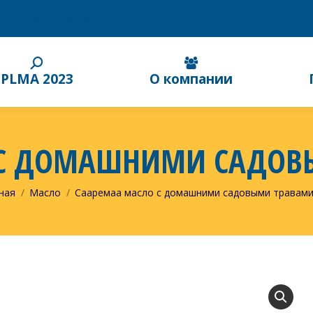
Eesti
(
Эстонский
)
English
(
Английский
)
Suomi
(
PLMA 2023
О компании
 С ДОМАШНИМИ САДОВЫ
десь:
ная
Масло
Сааремаа масло с домашними садовыми травами