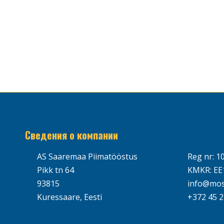
Сведения о компании
AS Saaremaa Piimatööstus
Reg nr: 1
Pikk tn 64
KMKR: EE
93815
info@mos
Kuressaare, Eesti
+372 45 2