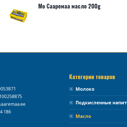
Мо Сааремаа масло 200g
Категории товаров
0053871
Молоко
100258875
Подкисленные напи
aaremaa.ee
4 186
Масло