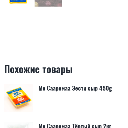
Похожие товары
Mo Сааремаa Эести сыр 450g
Mo Сaapeмaa Tёртый сыр 2кг