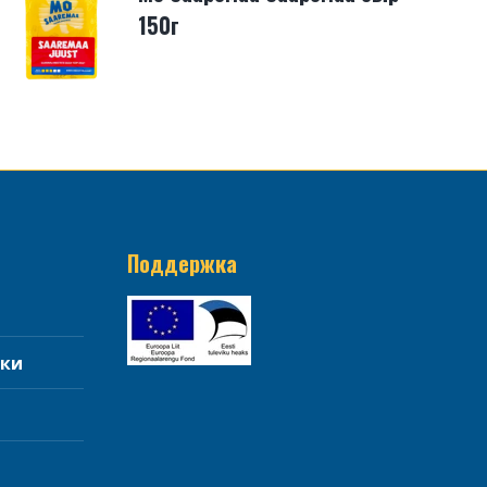
150г
Поддержка
тки