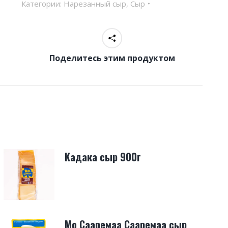
Категории:
Нарезанный сыр
,
Сыр
Поделитесь этим продуктом
Кадака сыр 900г
Мо Сааремаа Сааремаа сыр