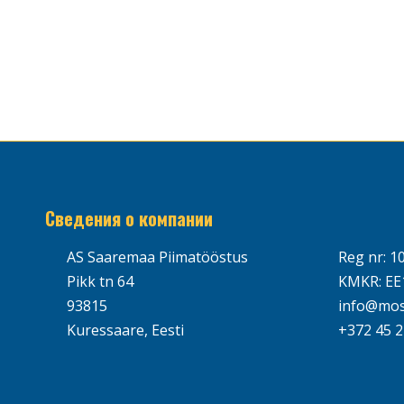
Сведения о компании
AS Saaremaa Piimatööstus
Reg nr: 1
Pikk tn 64
KMKR: EE
93815
info@mos
Kuressaare, Eesti
+372 45 2