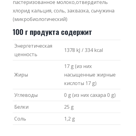
пастеризованное молоко,отвердитель
хлорид кальция, соль, заквазка, сычужина
(микробиологический)
100 г продукта содержит
Энергетическая
1378 kJ / 334 kcal
ценность
17 g (из них
Жиры
насыщенные жирные
кислоты 17 g)
Углеводы
0 g (из них сахара 0 g)
Белки
25 g
Cоль
1,2 g