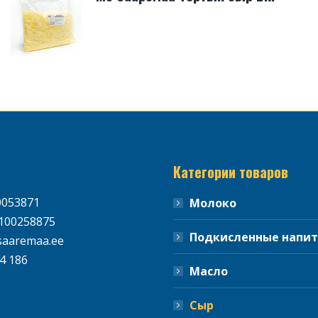
Категории товаров
0053871
Молоко
100258875
Подкисленные напи
aaremaa.ee
4 186
Масло
Сыр