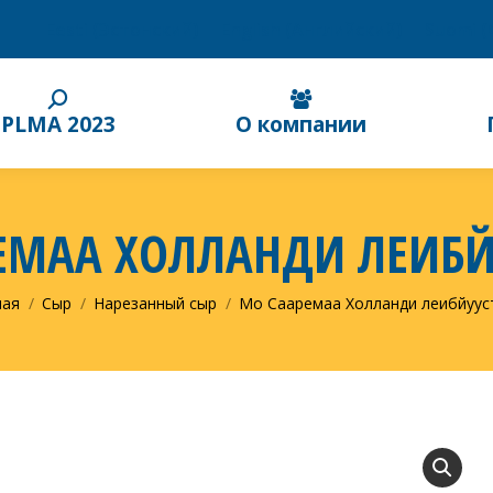
Eesti
(
Эстонский
)
English
(
Английский
)
Suomi
(
PLMA 2023
О компании
ЕМАА XОЛЛАНДИ ЛЕИБЙУ
десь:
ная
Сыр
Нарезанный сыр
Mo Сааремаа Xолланди леибйууст