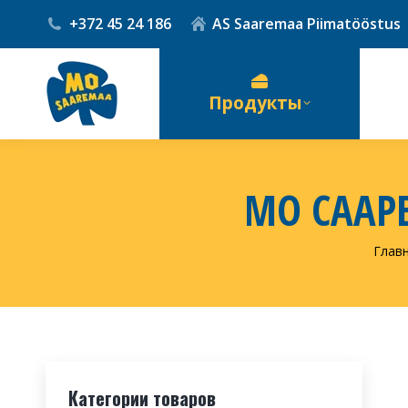
+372 45 24 186
AS Saaremaa Piimatööstus
Продукты
MO СААР
Вы з
Глав
Категории товаров