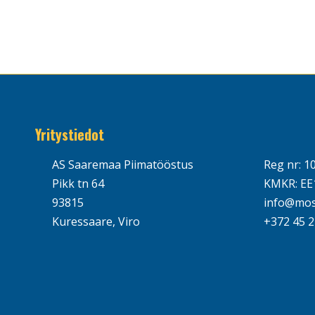
Yritystiedot
AS Saaremaa Piimatööstus
Reg nr: 1
Pikk tn 64
KMKR: EE
93815
info@mos
Kuressaare, Viro
+372 45 2