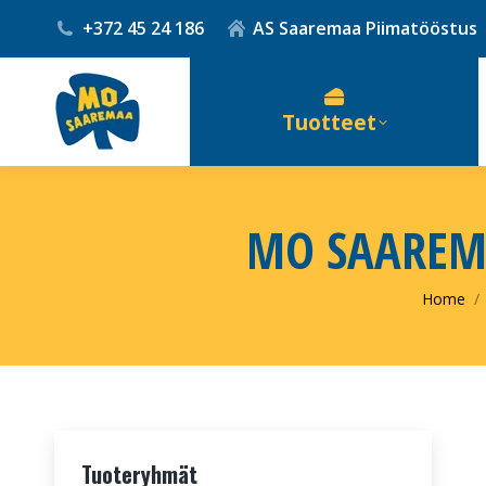
+372 45 24 186
AS Saaremaa Piimatööstus
Tuotteet
MO SAAREM
You are
Home
Tuoteryhmät