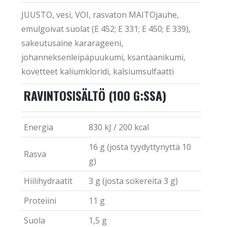
JUUSTO, vesi, VOI, rasvaton MAITOjauhe,
emulgoivat suolat (E 452; E 331; E 450; E 339),
sakeutusaine kararageeni,
johanneksenleipäpuukumi, ksantaanikumi,
kovetteet kaliumkloridi, kalsiumsulfaatti
RAVINTOSISÄLTÖ (100 G:SSA)
Energia
830 kJ / 200 kcal
16 g (josta tyydyttynyttä 10
Rasva
g)
Hiilihydraatit
3 g (josta sokereita 3 g)
Proteiini
11 g
Suola
1,5 g