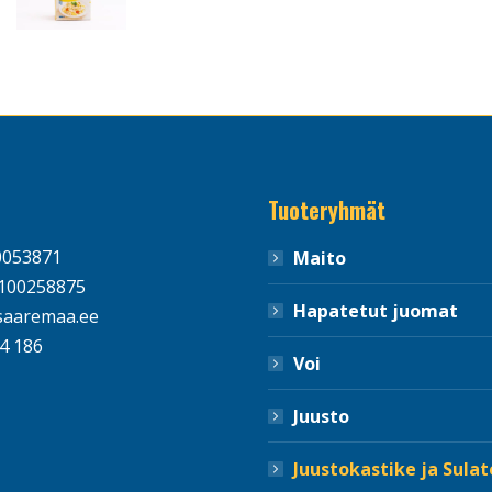
Tuoteryhmät
0053871
Maito
100258875
Hapatetut juomat
aaremaa.ee
4 186
Voi
Juusto
Juustokastike ja Sula