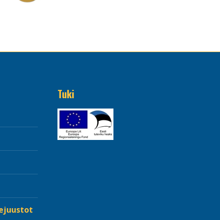
Tuki
tejuustot