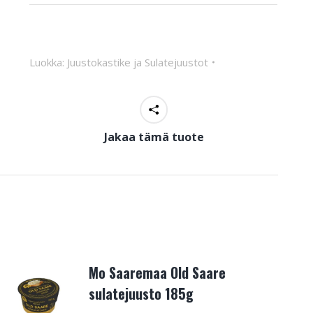
Luokka:
Juustokastike ja Sulatejuustot
Jakaa tämä tuote
Mo Saaremaa Old Saare
sulatejuusto 185g