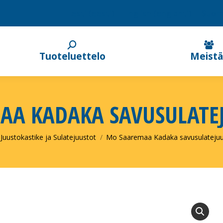
Eesti
(
eesti
)
English
(
englanti
)
Suom
Tuoteluettelo
Meistä
AA KADAKA SAVUSULATEJ
 here:
Juustokastike ja Sulatejuustot
Mo Saaremaa Kadaka savusulateju