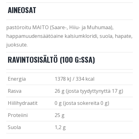
AINEOSAT
pastöroitu MAITO (Saare-, Hiiu- ja Muhumaa),
happamuudensäätöaine kalsiumkloridi, suola, hapate,
juoksute.
RAVINTOSISÄLTÖ (100 G:SSA)
Energia
1378 kJ / 334 kcal
Rasva
26 g (josta tyydyttynyttä 17 g)
Hiilihydraatit
0 g (josta sokereita 0 g)
Proteiini
25 g
Suola
1,2 g