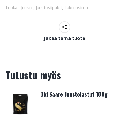
Luokat:
Juusto
,
Juustoviipalet
,
Laktoositon
Jakaa tämä tuote
Tutustu myös
Old Saare Juustolastut 100g