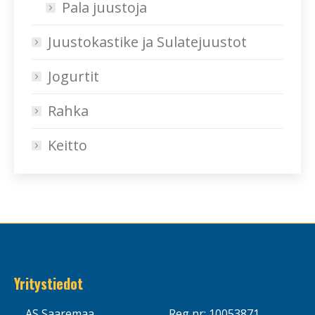
Pala juustoja
Juustokastike ja Sulatejuustot
Jogurtit
Rahka
Keitto
Yritystiedot
AS Saaremaa
Reg nr: 10053871