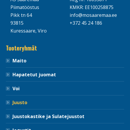
Piimatööstus
KMKR: EE100258875
Pikk tn 64
info@mosaaremaa.ee
93815
+372 45 24 186
Kuressaare, Viro
Tuoteryhmät
Maito
Hapatetut juomat
Voi
Juusto
Juustokastike ja Sulatejuustot