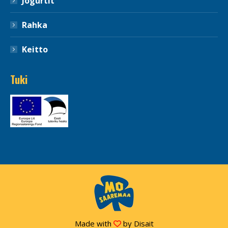
Jogurtit
Rahka
Keitto
Tuki
Made with
by
Disait