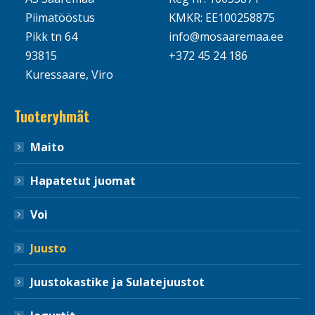
Piimatööstus
KMKR: EE100258875
Pikk tn 64
info@mosaaremaa.ee
93815
+372 45 24 186
Kuressaare, Viro
Tuoteryhmät
Maito
Hapatetut juomat
Voi
Juusto
Juustokastike ja Sulatejuustot