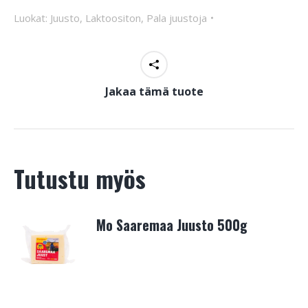
Luokat:
Juusto
,
Laktoositon
,
Pala juustoja
Jakaa tämä tuote
Tutustu myös
Mo Saaremaa Juusto 500g