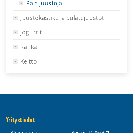
Pala juustoja
Juustokastike ja Sulatejuustot
Jogurtit
Rahka
Keitto
Yritystiedot
AS Saaremaa
Reg nr: 10053871