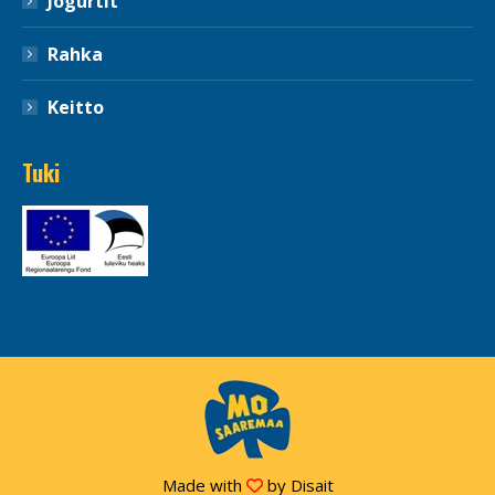
Jogurtit
Rahka
Keitto
Tuki
Made with
by
Disait