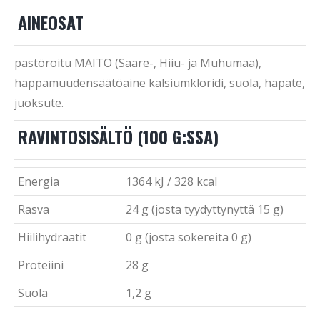
AINEOSAT
pastöroitu MAITO (Saare-, Hiiu- ja Muhumaa),
happamuudensäätöaine kalsiumkloridi, suola, hapate,
juoksute.
RAVINTOSISÄLTÖ (100 G:SSA)
Energia
1364 kJ / 328 kcal
Rasva
24 g (josta tyydyttynyttä 15 g)
Hiilihydraatit
0 g (josta sokereita 0 g)
Proteiini
28 g
Suola
1,2 g