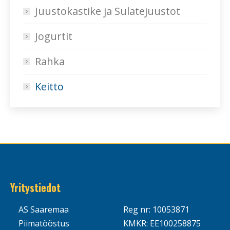
Juustokastike ja Sulatejuustot
Jogurtit
Rahka
Keitto
Yritystiedot
AS Saaremaa
Reg nr: 10053871
Piimatööstus
KMKR: EE100258875