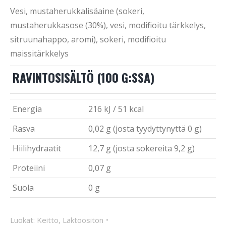
Vesi, mustaherukkalisäaine (sokeri,
mustaherukkasose (30%), vesi, modifioitu tärkkelys,
sitruunahappo, aromi), sokeri, modifioitu
maissitärkkelys
RAVINTOSISÄLTÖ (100 G:SSA)
Energia
216 kJ / 51 kcal
Rasva
0,02 g (josta tyydyttynyttä 0 g)
Hiilihydraatit
12,7 g (josta sokereita 9,2 g)
Proteiini
0,07 g
Suola
0 g
Luokat:
Keitto
,
Laktoositon