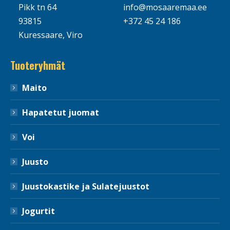
Pikk tn 64
info@mosaaremaa.ee
93815
+372 45 24 186
Kuressaare, Viro
Tuoteryhmät
Maito
Hapatetut juomat
Voi
Juusto
Juustokastike ja Sulatejuustot
Jogurtit