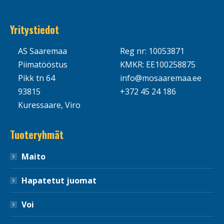
Yritystiedot
AS Saaremaa
Reg nr: 10053871
Piimatööstus
KMKR: EE100258875
Pikk tn 64
info@mosaaremaa.ee
93815
+372 45 24 186
Kuressaare, Viro
Tuoteryhmät
Maito
Hapatetut juomat
Voi