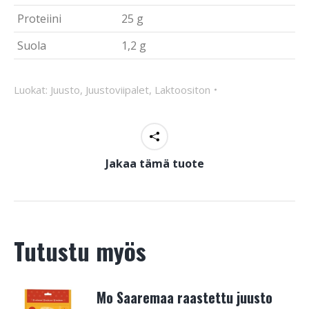
Proteiini
25 g
Suola
1,2 g
Luokat:
Juusto
,
Juustoviipalet
,
Laktoositon
Jakaa tämä tuote
Tutustu myös
Mo Saaremaa raastettu juusto