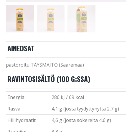
AINEOSAT
pastöroitu TÄYSMAITO (Saaremaa)
RAVINTOSISÄLTÖ (100 G:SSA)
Energia
286 kJ / 69 kcal
Rasva
4,1 g (josta tyydyttynyttä 2,7 g)
Hiilihydraatit
4,6 g (josta sokereita 4,6 g)
Proteiini
3,3 g