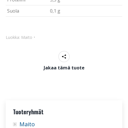
Suola
0,1 g
Luokka:
Maito
Jakaa tämä tuote
Tuoteryhmät
Maito