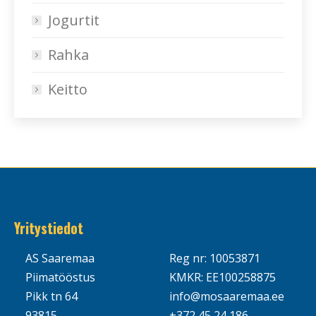
Jogurtit
Rahka
Keitto
Yritystiedot
AS Saaremaa
Reg nr: 10053871
Piimatööstus
KMKR: EE100258875
Pikk tn 64
info@mosaaremaa.ee
93815
+372 45 24 186