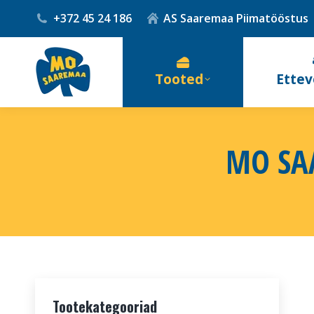
+372 45 24 186
AS Saaremaa Piimatööstus
Tooted
Ettev
MO SA
Tootekategooriad