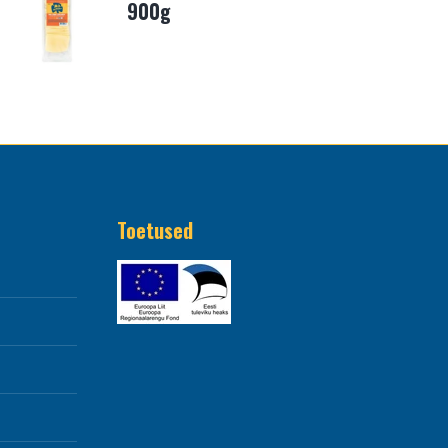
900g
Toetused