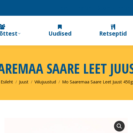
Eesti
English
Suomi
(
Finnish
)
õttest
Uudised
Retseptid
AREMAA SAARE LEET JUUS
You are here:
Esileht
Juust
Viilujuustud
Mo Saaremaa Saare Leet Juust 450g