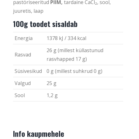
pastöriseeritud
PIIM,
tardaine CaCl₂, sool,
juuretis, laap
100g toodet sisaldab
Energia
1378 kJ / 334 kcal
26 g (millest küllastunud
Rasvad
rasvhapped 17 g)
Süsivesikud
0 g (millest suhkrud 0 g)
Valgud
25 g
Sool
1,2 g
Info kaupmehele