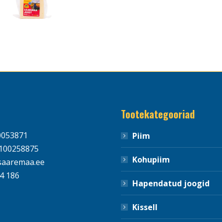
Tootekategooriad
0053871
Piim
100258875
Kohupiim
aaremaa.ee
4 186
Hapendatud joogid
Kissell