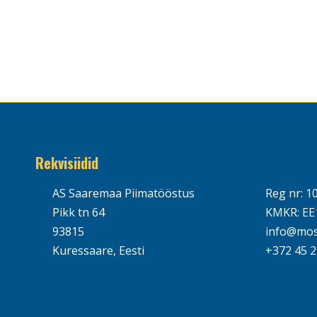
Rekvisiidid
AS Saaremaa Piimatööstus
Reg nr: 1
Pikk tn 64
KMKR: EE
93815
info@mos
Kuressaare, Eesti
+372 45 2