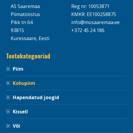
AS Saaremaa
Reg nr: 10053871
Piimatööstus
KMKR: EE100258875
Pikk tn 64
info@mosaaremaa.ee
93815
+372 45 24 186
Kuressaare, Eesti
Tootekategooriad
Piim
Kohupiim
Hapendatud joogid
Kissell
Või