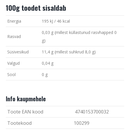
100g toodet sisaldab
Energia
195 kJ / 46 kcal
0,03 g (millest küllastunud rasvhapped 0
Rasvad
g)
Süsivesikud
11,4 g (millest suhkrud 8,0 g)
Valgud
0,04 g
Sool
0 g
Info kaupmehele
Toote EAN kood
4740153700032
Tootekood
100299