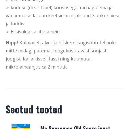
➢ koduse (clear label) koostisega, nii nagu ema ja
vanaema seda alati keetsid: marjalisand, suhkur, vesi
ja tärklis.
➢ Ei sisalda säilitusaineid.
Nipp!
Külmadel talve- ja niisketel sügisõhtutel pole
mitte midagi paremat hingekosutavast soojast
joogist. Kalla kissell tassi ning kuumuta
mikrolaineahjus ca 2 minutit.
Seotud tooted
Mo Saaremaa Old Saare juust