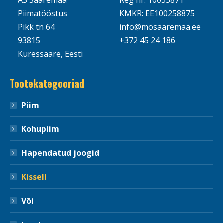
AS Saaremaa
Reg nr: 10053871
Piimatööstus
KMKR: EE100258875
Pikk tn 64
info@mosaaremaa.ee
93815
+372 45 24 186
Kuressaare, Eesti
Tootekategooriad
Piim
Kohupiim
Hapendatud joogid
Kissell
Või