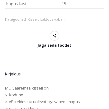
Kogus kastis
15
Kategooriad:
Kissell
,
Laktoosivaba
Jaga seda toodet
Kirjeldus
MO Saaremaa kissell on:
➢ Kodune
➢ võrreldes turuolevatega vähem magus
➢ marjatükkidega