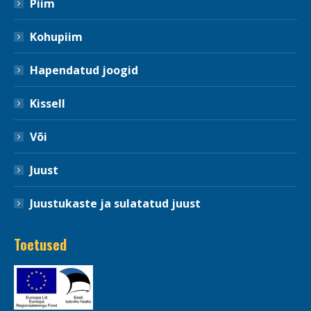
Piim
Kohupiim
Hapendatud joogid
Kissell
Või
Juust
Juustukaste ja sulatatud juust
Toetused