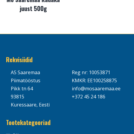
juust 500g
Rekvisiidid
AS Saaremaa
Reg nr: 10053871
Piimatööstus
KMKR: EE100258875
Pikk tn 64
info@mosaaremaa.ee
93815
+372 45 24 186
Kuressaare, Eesti
Tootekategooriad