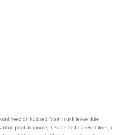
kuni need on kuldsed. Määri rukkileivaviilule
äritud pool allapoole). Leivale tõsta peekonilõik ja