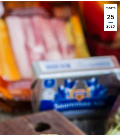
märts
25
2020