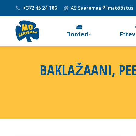
+372 45 24 186
AS Saaremaa Piimatööstus
Tooted
Ettev
BAKLAŽAANI, PE