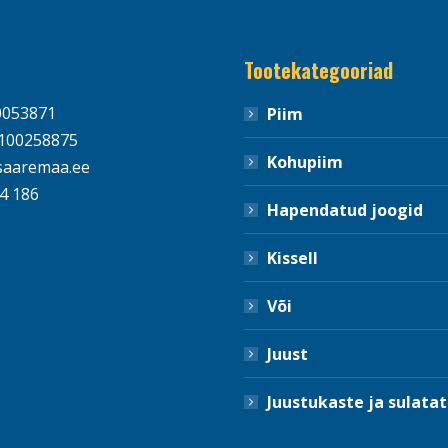
Tootekategooriad
0053871
Piim
100258875
Kohupiim
aaremaa.ee
4 186
Hapendatud joogid
Kissell
Või
Juust
Juustukaste ja sulatat