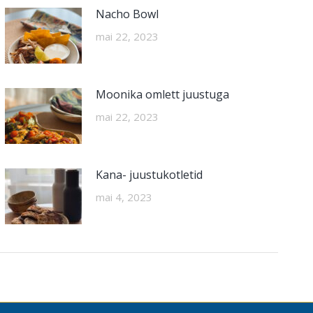
Nacho Bowl
mai 22, 2023
Moonika omlett juustuga
mai 22, 2023
Kana- juustukotletid
mai 4, 2023