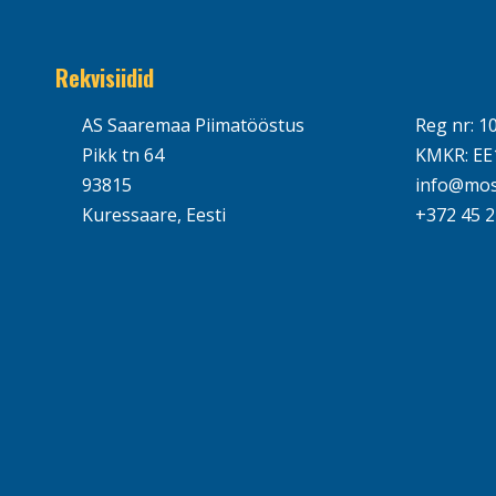
Rekvisiidid
AS Saaremaa Piimatööstus
Reg nr: 1
Pikk tn 64
KMKR: EE
93815
info@mos
Kuressaare, Eesti
+372 45 2