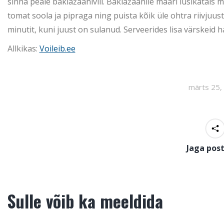
sinna peale baklažaaniviil. Baklažaanile määri lusikatäis m
tomat soola ja pipraga ning puista kõik üle ohtra riivjuu
minutit, kuni juust on sulanud. Serveerides lisa värskeid ha
Allkikas:
Voileib.ee
märts 25,
Jaga post
Sulle võib ka meeldida