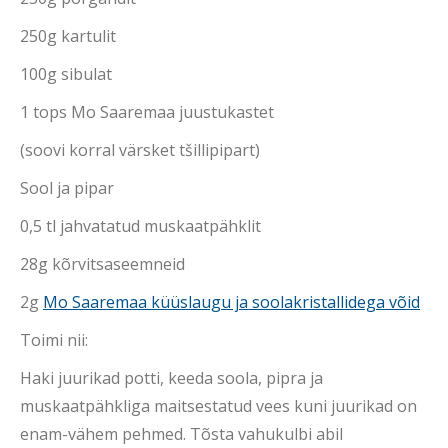
250g kartulit
100g sibulat
1 tops Mo Saaremaa juustukastet
(soovi korral värsket tšillipipart)
Sool ja pipar
0,5 tl jahvatatud muskaatpähklit
28g kõrvitsaseemneid
2g
Mo Saaremaa küüslaugu ja soolakristallidega võid
Toimi nii:
Haki juurikad potti, keeda soola, pipra ja
muskaatpähkliga maitsestatud vees kuni juurikad on
enam-vähem pehmed. Tõsta vahukulbi abil