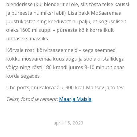
blenderisse (kui blenderit ei ole, siis tõsta teise kaussi
ja püreesta nuimiksri abil). Lisa pakk MoSaaremaa
juustukastet ning keeduvett nii palju, et koguseliselt
oleks 1600 ml suppi – püreesta kõik korralikult
ühtlaseks massiks.
Kõrvale rösti kõrvitsaseemneid – sega seemned
kokku mosaaremaa küüslaugu ja soolakristallidega
võiga ning rösti 180 kraadi juures 8-10 minutit paar
korda segades.
Ühe portsjoni kaloraaž u. 300 kcal. Maitsev ja toitev!
Tekst, fotod ja retsept:
Maarja Maisla
aprill 15, 2023