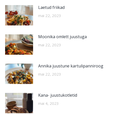
Laetud friikad
mai 22, 2023
Moonika omlett juustuga
mai 22, 2023
Annika juustune kartulipanniroog
mai 22, 2023
Kana- juustukotletid
mai 4, 2023