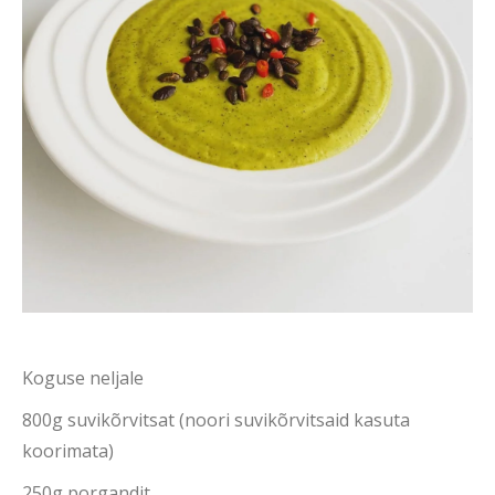
Koguse neljale
800g suvikõrvitsat (noori suvikõrvitsaid kasuta
koorimata)
250g porgandit