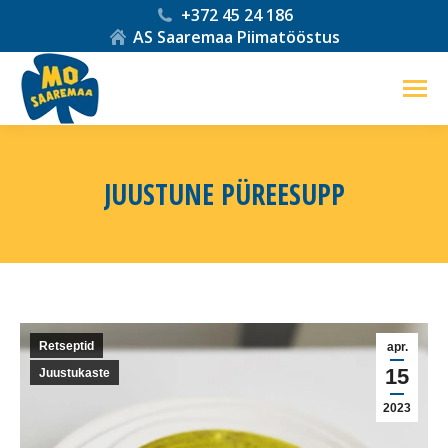
+372 45 24 186
AS Saaremaa Piimatööstus
JUUSTUNE PÜREESUPP
You are here:
Retseptid
apr.
15
Juustukaste
2023