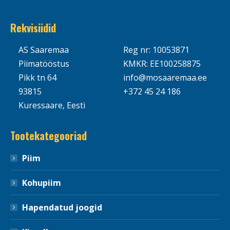
Rekvisiidid
AS Saaremaa
Reg nr: 10053871
Piimatööstus
KMKR: EE100258875
Pikk tn 64
info@mosaaremaa.ee
93815
+372 45 24 186
Kuressaare, Eesti
Tootekategooriad
Piim
Kohupiim
Hapendatud joogid