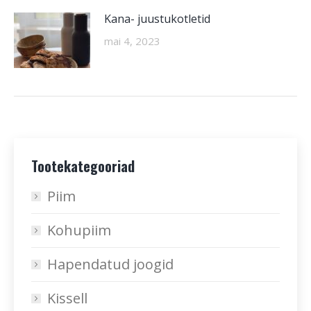
Kana- juustukotletid
mai 4, 2023
Tootekategooriad
Piim
Kohupiim
Hapendatud joogid
Kissell