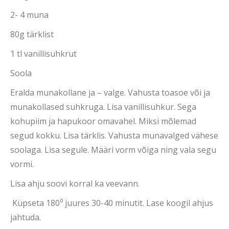
2- 4 muna
80g tärklist
1 tl vanillisuhkrut
Soola
Eralda munakollane ja – valge. Vahusta toasoe või ja
munakollased suhkruga. Lisa vanillisuhkur. Sega
kohupiim ja hapukoor omavahel. Miksi mõlemad
segud kokku. Lisa tärklis. Vahusta munavalged vähese
soolaga. Lisa segule. Määri vorm võiga ning vala segu
vormi.
Lisa ahju soovi korral ka veevann.
Küpseta 180⁰ juures 30-40 minutit. Lase koogil ahjus
jahtuda.