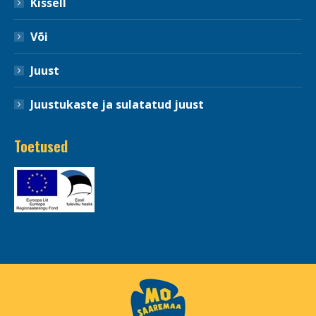
Kissell
Või
Juust
Juustukaste ja sulatatud juust
Toetused