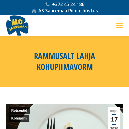
+372 45 24 186
AS Saaremaa Piimatööstus
RAMMUSALT LAHJA
KOHUPIIMAVORM
You are here:
Retseptid
sept.
17
Kohupiim
2020