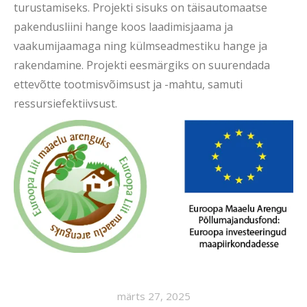
turustamiseks. Projekti sisuks on täisautomaatse
pakendusliini hange koos laadimisjaama ja
vaakumijaamaga ning külmseadmestiku hange ja
rakendamine. Projekti eesmärgiks on suurendada
ettevõtte tootmisvõimsust ja -mahtu, samuti
ressursiefektiivsust.
märts 27, 2025