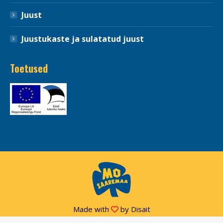
Juust
Juustukaste ja sulatatud juust
Toetused
Made with
by
Disait