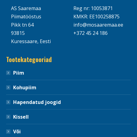
AS Saaremaa
Reg nr: 10053871
Piimatööstus
KMKR: EE100258875
Pikk tn 64
info@mosaaremaa.ee
93815
+372 45 24 186
Kuressaare, Eesti
Tootekategooriad
Piim
Kohupiim
Hapendatud joogid
Kissell
Või