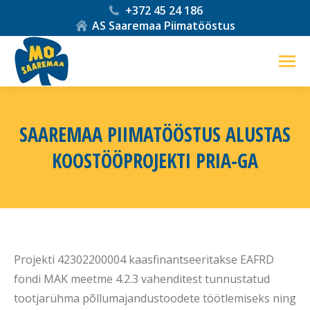
+372 45 24 186
AS Saaremaa Piimatööstus
SAAREMAA PIIMATÖÖSTUS ALUSTAS
KOOSTÖÖPROJEKTI PRIA-GA
You are here:
Projekti 42302200004 kaasfinantseeritakse EAFRD
fondi MAK meetme 4.2.3 vahenditest tunnustatud
tootjarühma põllumajandustoodete töötlemiseks ning