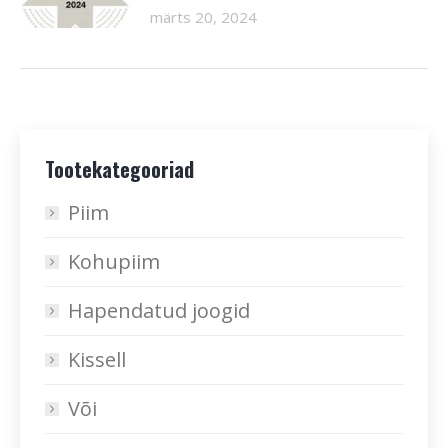
märts 20, 2024
Tootekategooriad
Piim
Kohupiim
Hapendatud joogid
Kissell
Või