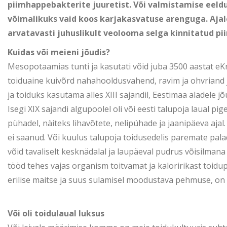
piimhappebakterite juuretist. Või valmistamise eeldu
võimalikuks vaid koos karjakasvatuse arenguga. Aja
arvatavasti juhuslikult veolooma selga kinnitatud pi
Kuidas või meieni jõudis?
Mesopotaamias tunti ja kasutati võid juba 3500 aastat eKr
toiduaine kuivõrd nahahooldusvahend, ravim ja ohvriand j
ja toiduks kasutama alles XIII sajandil, Eestimaa aladele jõu
Isegi XIX sajandi algupoolel oli või eesti talupoja laual pi
pühadel, näiteks lihavõtete, nelipühade ja jaanipäeva ajal.
ei saanud. Või kuulus talupoja toidusedelis paremate palad
võid tavaliselt kesknädalal ja laupäeval pudrus võisilman
tööd tehes vajas organism toitvamat ja kaloririkast toidup
erilise maitse ja suus sulamisel moodustava pehmuse, on s
Või oli toidulaual luksus