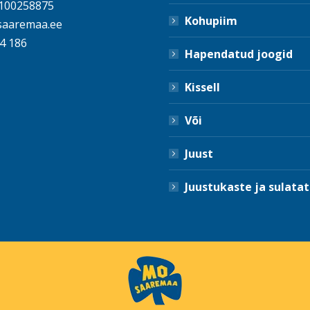
100258875
Kohupiim
aaremaa.ee
4 186
Hapendatud joogid
Kissell
Või
Juust
Juustukaste ja sulatat