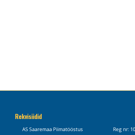
Rekvisiidid
AS Saaremaa Piimatööstus
Reg nr: 1