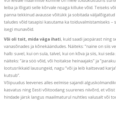
Või leivale määrimise komme on meie toidukultuuris suhtel
leiba ja lõigati selle kõrvale noaga killuke võid. Teiseks v
panna tekkinud avausse võitükk ja sobitada väljalõigatud l
taludes võid tasapisi kasutama ka toiduvalmistamiseks – sed
isegi munavõid.
Või oli toit, mida väga ihati
, kuid saadi jaopärast ning 
vanasõnades ja kõnekäändudes. Näiteks: ”naine on siis vee
halb: suvel, kui on sula, talvel, kui on kõva ja siis, kui se
näiteks: ”ära söö võid, või hoitakse heinaajaks” ja ”paraku
lootusrikkaid lausungeid, nagu ”või ja leib kaitsevad karja
kutsub”.
Võipuudus leevenes alles eelmise sajandi alguskolmandiku
kasvatus ning Eesti võitoodang suurenes niivõrd, et võist s
hindade järsk langus maailmaturul nuhtles valusalt või 