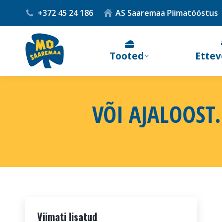
+372 45 24 186
AS Saaremaa Piimatööstus
Tooted
Ettev
VÕI AJALOOST
Viimati lisatud