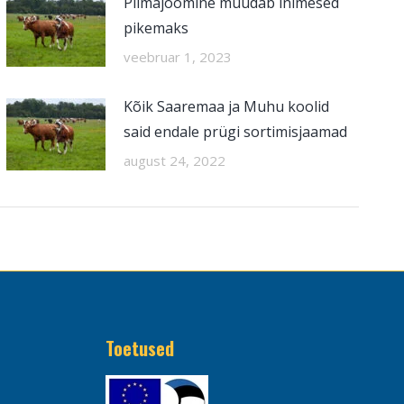
Piimajoomine muudab inimesed
pikemaks
veebruar 1, 2023
Kõik Saaremaa ja Muhu koolid
said endale prügi sortimisjaamad
august 24, 2022
Toetused