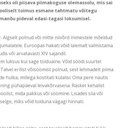
seks oli piisava piimakoguse olemassolu, mis sai
looliselt toimus esmane tahtmatu võitegu
imanõu pideval edasi-tagasi loksumisel.
. Algselt polnud või mitte niivõrd inimestele mõeldud
umalatele. Euroopas hakati võid laiemalt valmistama
dis või arvatavasti XIV sajandil.
gem luksus kui sage toiduaine. Võid söödi suurtel
 Talvel erilist võisöömist polnud, sest lehmadelt piima
e hulka, millega kostitati külalisi. Oma pere nautis
a ning pühapäeval leivakõrvasena. Rasket kehalist
oolist, mida pakkus või söömine. Lisades siia või
elge, miks võid toiduna vägagi hinnati.