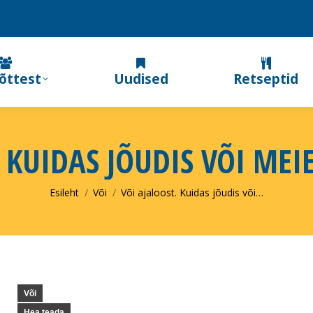
õttest
Uudised
Retseptid
. KUIDAS JÕUDIS VÕI MEI
You are here:
Esileht
Või
Või ajaloost. Kuidas jõudis või…
Või
Hea teada