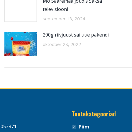
Mo Saaremaa jõudis Saksa
televisiooni
september 13, 2024
200g riivjuust sai uue pakendi
oktoober 28, 2022
Tootekategooriad
0053871
Piim