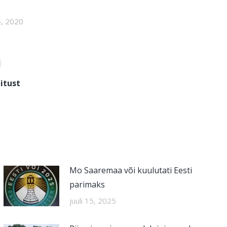
, 2020
itust
Mo Saaremaa või kuulutati Eesti
parimaks
juuli 15, 2025