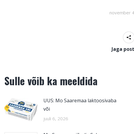
november 4
Jaga post
Sulle võib ka meeldida
UUS: Mo Saaremaa laktoosivaba
või
juuli 6, 2026