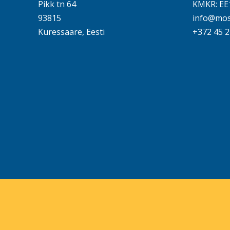
Pikk tn 64
KMKR: EE
93815
info@mos
Kuressaare, Eesti
+372 45 2