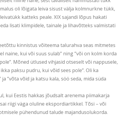
iselt hiline nähe, sest tavaliselt hammustati tükk
õimalus oli lõigata leiva sisust välja kolmnurkne tükk,
eivatükk katteks peale. XIX sajandi lõpus hakati
a lisati klimpidele, tainale ja lihavõtteks valmistati
seetõttu kinnistus võiteema talurahva seas mitmetes
l naine, kui või suus sulab” ning ”või on kolm korda
da pole”. Mõned ütlused vihjasid otseselt või nappusele,
 ikka paksu pudru, kui võid sees pole”. Oli ka
” ja ”võta võid ja katsu kala, söö seda, mida süda
l, kui Eestis hakkas jõudsalt arenema piimakarja
ai riigi väga oluline ekspordiartikkel. Tõsi – või
tootmisele pühendunud talude majandusolukorda.