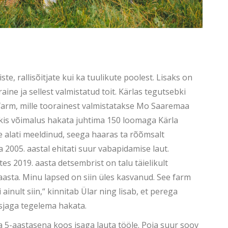
, rallisõitjate kui ka tuulikute poolest. Lisaks on
ine ja sellest valmistatud toit. Kärlas tegutsebki
farm, mille toorainest valmistatakse Mo Saaremaa
ekkis võimalus hakata juhtima 150 loomaga Kärla
 alati meeldinud, seega haaras ta rõõmsalt
 2005. aastal ehitati suur vabapidamise laut.
tes 2019. aasta detsembrist on talu täielikult
aasta. Minu lapsed on siin üles kasvanud. See farm
ainult siin,“ kinnitab Ülar ning lisab, et perega
asjaga tegelema hakata.
a 5-aastasena koos isaga lauta tööle. Poja suur soov