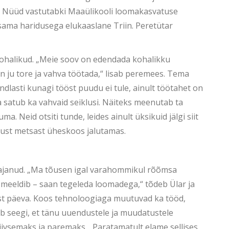
l. Nüüd vastutabki Maaülikooli loomakasvatuse
 sama haridusega elukaaslane Triin. Peretütar
 kohalikud. „Meie soov on edendada kohalikku
n ju tore ja vahva töötada,“ lisab peremees. Tema
ndlasti kunagi tööst puudu ei tule, ainult töötahet on
a satub ka vahvaid seiklusi. Näiteks meenutab ta
 Neid otsiti tunde, leides ainult üksikuid jälgi siit
paksust metsast üheskoos jalutamas.
 vajanud. „Ma tõusen igal varahommikul rõõmsa
 meeldib – saan tegeleda loomadega,“ tõdeb Ülar ja
st päeva. Koos tehnoloogiaga muutuvad ka tööd,
b seegi, et tänu uuendustele ja muudatustele
ivsemaks ja paremaks. „Paratamatult elame sellises