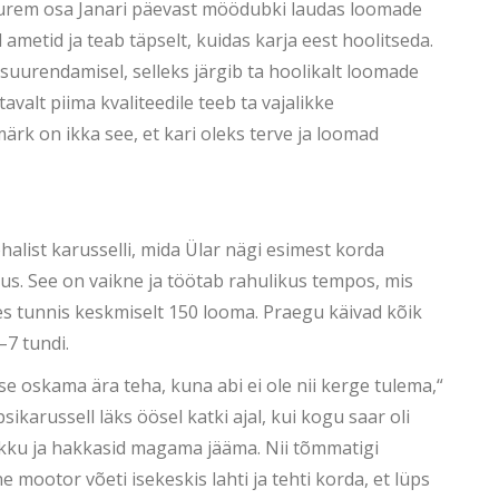
 Suurem osa Janari päevast möödubki laudas loomade
 ametid ja teab täpselt, kuidas karja eest hoolitseda.
uurendamisel, selleks järgib ta hoolikalt loomade
valt piima kvaliteedile teeb ta vajalikke
ärk on ikka see, et kari oleks terve ja loomad
list karusselli, mida Ülar nägi esimest korda
sus. See on vaikne ja töötab rahulikus tempos, mis
hes tunnis keskmiselt 150 looma. Praegu käivad kõik
–7 tundi.
se oskama ära teha, kuna abi ei ole nii kerge tulema,“
ikarussell läks öösel katki ajal, kui kogu saar oli
lukku ja hakkasid magama jääma. Nii tõmmatigi
 mootor võeti isekeskis lahti ja tehti korda, et lüps