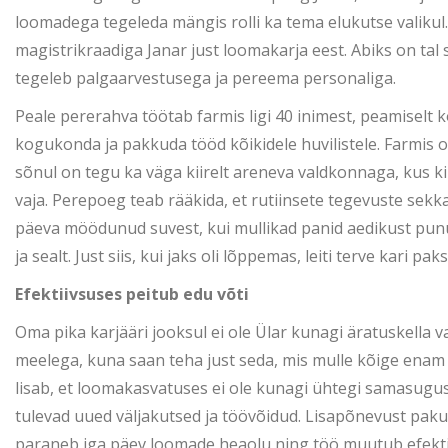
loomadega tegeleda mängis rolli ka tema elukutse valiku
magistrikraadiga Janar just loomakarja eest. Abiks on tal
tegeleb palgaarvestusega ja pereema personaliga.
Peale pererahva töötab farmis ligi 40 inimest, peamiselt
kogukonda ja pakkuda tööd kõikidele huvilistele. Farmis o
sõnul on tegu ka väga kiirelt areneva valdkonnaga, kus ki
vaja. Perepoeg teab rääkida, et rutiinsete tegevuste sekk
päeva möödunud suvest, kui mullikad panid aedikust punuma.
ja sealt. Just siis, kui jaks oli lõppemas, leiti terve kari 
Efektiivsuses peitub edu võti
Oma pika karjääri jooksul ei ole Ülar kunagi äratuskella
meelega, kuna saan teha just seda, mis mulle kõige enam
lisab, et loomakasvatuses ei ole kunagi ühtegi samasugu
tulevad uued väljakutsed ja töövõidud. Lisapõnevust paku
paraneb iga päev loomade heaolu ning töö muutub efekti