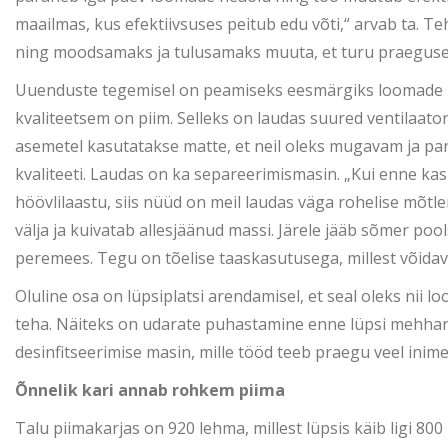
maailmas, kus efektiivsuses peitub edu võti,“ arvab ta. 
ning moodsamaks ja tulusamaks muuta, et turu praeguse hi
Uuenduste tegemisel on peamiseks eesmärgiks loomade h
kvaliteetsem on piim. Selleks on laudas suured ventilaat
asemetel kasutatakse matte, et neil oleks mugavam ja pare
kvaliteeti. Laudas on ka separeerimismasin. „Kui enne kasu
höövlilaastu, siis nüüd on meil laudas väga rohelise mõtl
välja ja kuivatab allesjäänud massi. Järele jääb sõmer pool
peremees. Tegu on tõelise taaskasutusega, millest võidav
Oluline osa on lüpsiplatsi arendamisel, et seal oleks nii l
teha. Näiteks on udarate puhastamine enne lüpsi mehhani
desinfitseerimise masin, mille tööd teeb praegu veel inim
Õnnelik kari annab rohkem piima
Talu piimakarjas on 920 lehma, millest lüpsis käib ligi 800