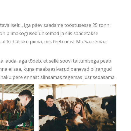
avaliselt. „Iga päev saadame tööstusesse 25 tonni
l on piimakogused uhkemad ja siis saadetakse
at kohalikku piima, mis teeb neist Mo Saaremaa
 lauda, aga tõdeb, et selle soovi täitumisega peab
inna ei saa, kuna maabaasivarud panevad piirangud
Tänaku pere ennast siinsamas tegemas just sedasama.