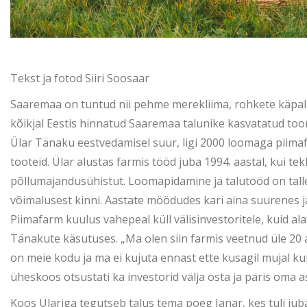
Tekst ja fotod Siiri Soosaar
Saaremaa on tuntud nii pehme merekliima, rohkete käpaliste
kõikjal Eestis hinnatud Saaremaa talunike kasvatatud toora
Ülar Tänaku eestvedamisel suur, ligi 2000 loomaga piima
tooteid. Ülar alustas farmis tööd juba 1994. aastal, kui t
põllumajandusühistut. Loomapidamine ja talutööd on talle
võimalusest kinni. Aastate möödudes kari aina suurenes ja
Piimafarm kuulus vahepeal küll välisinvestoritele, kuid ala
Tänakute käsutuses. „Ma olen siin farmis veetnud üle 20 
on meie kodu ja ma ei kujuta ennast ette kusagil mujal kui 
üheskoos otsustati ka investorid välja osta ja päris oma 
Koos Ülariga tegutseb talus tema poeg Janar, kes tuli jub