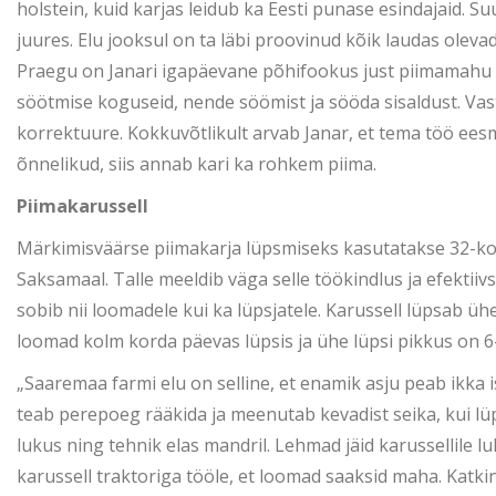
holstein, kuid karjas leidub ka Eesti punase esindajaid.
juures. Elu jooksul on ta läbi proovinud kõik laudas olevad
Praegu on Janari igapäevane põhifookus just piimamahu s
söötmise koguseid, nende söömist ja sööda sisaldust. Vasta
korrektuure. Kokkuvõtlikult arvab Janar, et tema töö eesm
õnnelikud, siis annab kari ka rohkem piima.
Piimakarussell
Märkimisväärse piimakarja lüpsmiseks kasutatakse 32-koha
Saksamaal. Talle meeldib väga selle töökindlus ja efektiiv
sobib nii loomadele kui ka lüpsjatele. Karussell lüpsab ü
loomad kolm korda päevas lüpsis ja ühe lüpsi pikkus on 6
„Saaremaa farmi elu on selline, et enamik asju peab ikka i
teab perepoeg rääkida ja meenutab kevadist seika, kui lüps
lukus ning tehnik elas mandril. Lehmad jäid karussellile 
karussell traktoriga tööle, et loomad saaksid maha. Katkine