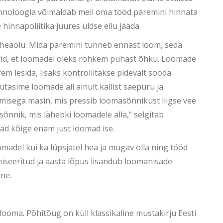
Tehnoloogia võimaldab meil oma tööd paremini hinnata
nnapoliitika juures üldse ellu jääda.
eaolu. Mida paremini tunneb ennast loom, seda
orid, et loomadel oleks rohkem puhast õhku. Loomade
m lesida, lisaks kontrollitakse pidevalt sööda
tasime loomade all ainult kallist saepuru ja
emisega masin, mis pressib loomasõnnikust liigse vee
sõnnik, mis lähebki loomadele alla,“ selgitab
ad kõige enam just loomad ise.
oomadel kui ka lüpsjatel hea ja mugav olla ning tööd
seeritud ja aasta lõpus lisandub loomanisade
ene.
 looma. Põhitõug on küll klassikaline mustakirju Eesti