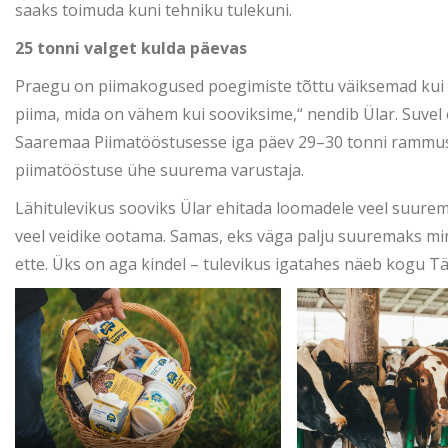
saaks toimuda kuni tehniku tulekuni.
25 tonni valget kulda päevas
Praegu on piimakogused poegimiste tõttu väiksemad kui t
piima, mida on vähem kui sooviksime,“ nendib Ülar. Suve
Saaremaa Piimatööstusesse iga päev 29–30 tonni rammus
piimatööstuse ühe suurema varustaja.
Lähitulevikus sooviks Ülar ehitada loomadele veel suurema
veel veidike ootama. Samas, eks väga palju suuremaks m
ette. Üks on aga kindel – tulevikus igatahes näeb kogu 