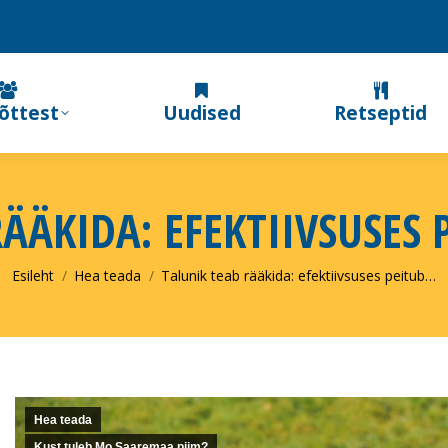
õttest
Uudised
Retseptid
ÄÄKIDA: EFEKTIIVSUSES 
You are here:
Esileht
Hea teada
Talunik teab rääkida: efektiivsuses peitub…
Hea teada
Kust tuleb Mo Saaremaa piim?