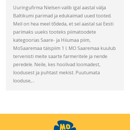
Uuringufirma Nielsen valib igal aastal välja
Baltikumi parimad ja edukaimad uued tooted.
Meil on hea meel tõdeda, et sel aastal sai Eesti
parimaks uueks tooteks piimatoodete
kategoorias Saare- ja Hiiumaa piim,
MoSaaremaa täispiim 1 l. MO Saaremaa kuulub
tervenisti meite saarte farmeritele ja nende
peredele. Neile, kes hoolivad loomadest,
loodusest ja puhtast mekist. Puutumata
looduse,…