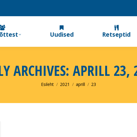
õttest
Uudised
Retseptid
LY ARCHIVES:
APRILL 23, 
You are here:
Esileht
2021
aprill
23