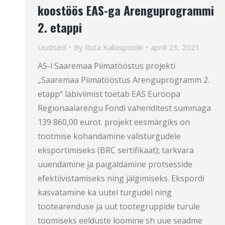
koostöös EAS-ga Arenguprogrammi
2. etappi
Uudised
By
Ruta Kallaspoolik
aprill 23, 2021
AS-i Saaremaa Piimatööstus projekti
„Saaremaa Piimatööstus Arenguprogramm 2.
etapp“ läbiviimist toetab EAS Euroopa
Regionaalarengu Fondi vahenditest summaga
139 860,00 eurot. projekt eesmärgiks on
tootmise kohandamine välisturgudele
eksportimiseks (BRC sertifikaat); tarkvara
uuendamine ja paigaldamine protsesside
efektiivistamiseks ning jälgimiseks. Ekspordi
kasvatamine ka uutel turgudel ning
tootearenduse ja uut tootegruppide turule
toomiseks eelduste loomine sh uue seadme