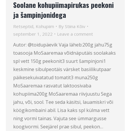
Soolane kohupiimapirukas peekoni
ja šampinjonidega
Retseptid
,
Kohupiim
By
Stiina Kõiv
september 1, 2022
Leave a comment
Autor: @toidupäevik Vaja läheb:200g jahu75g
toasooja MoSaaremaa võidnäputäis soolakaks
spl vett 150g peekonit3 suurt šampinjoni1
keskmine sibulpeotäis värsket basiilikutpaar
päikesekuivatatud tomatit3 muna250g
MoSaaremaa rasvatut laktoosivaba
kohupiima200g MoSaaremaa riivjuustu Sega
jahu, või, sool. Tee seda käsitsi, lauamiskri või
köögikombaini abil. Lisa kaks spl külma vett
ning vormi tainas. Vajuta see ümmargusse
koogivormi. Seejärel prae sibul, peekon…