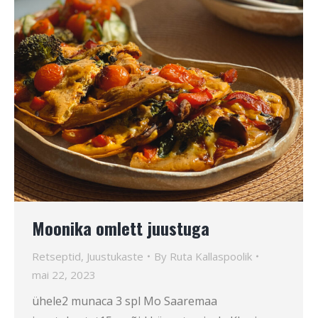
Moonika omlett juustuga
Retseptid
,
Juustukaste
By
Ruta Kallaspoolik
mai 22, 2023
ühele2 munaca 3 spl Mo Saaremaa