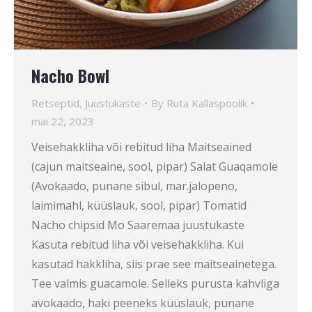
Nacho Bowl
Retseptid
,
Juustukaste
By
Ruta Kallaspoolik
mai 22, 2023
Veisehakkliha või rebitud liha Maitseained
(cajun maitseaine, sool, pipar) Salat Guaqamole
(Avokaado, punane sibul, mar.jalopeno,
laimimahl, küüslauk, sool, pipar) Tomatid
Nacho chipsid Mo Saaremaa juustukaste
Kasuta rebitud liha või veisehakkliha. Kui
kasutad hakkliha, siis prae see maitseainetega.
Tee valmis guacamole. Selleks purusta kahvliga
avokaado, haki peeneks küüslauk, punane