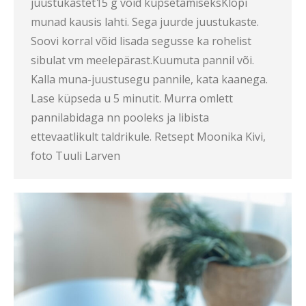
juustukastet15 g võid küpsetamiseksKlopi
munad kausis lahti. Sega juurde juustukaste.
Soovi korral võid lisada segusse ka rohelist
sibulat vm meelepärast.Kuumuta pannil või.
Kalla muna-juustusegu pannile, kata kaanega.
Lase küpseda u 5 minutit. Murra omlett
pannilabidaga nn pooleks ja libista
ettevaatlikult taldrikule. Retsept Moonika Kivi,
foto Tuuli Larven