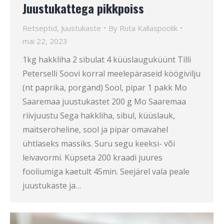
Juustukattega pikkpoiss
Retseptid
,
Juustukaste
By
Ruta Kallaspoolik
mai 22, 2023
1kg hakkliha 2 sibulat 4 küüslauguküünt Tilli
Peterselli Soovi korral meelepäraseid köögivilju
(nt paprika, porgand) Sool, pipar 1 pakk Mo
Saaremaa juustukastet 200 g Mo Saaremaa
riivjuustu Sega hakkliha, sibul, küüslauk,
maitseroheline, sool ja pipar omavahel
ühtlaseks massiks. Suru segu keeksi- või
leivavormi. Küpseta 200 kraadi juures
fooliumiga kaetult 45min. Seejärel vala peale
juustukaste ja…