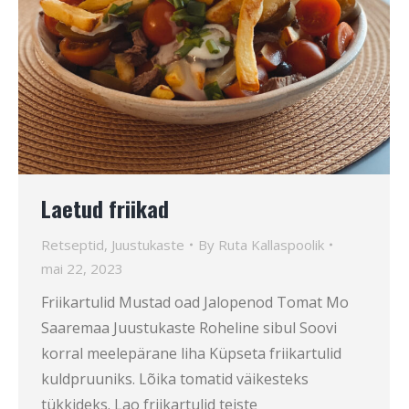
Laetud friikad
Retseptid
,
Juustukaste
By
Ruta Kallaspoolik
mai 22, 2023
Friikartulid Mustad oad Jalopenod Tomat Mo
Saaremaa Juustukaste Roheline sibul Soovi
korral meelepärane liha Küpseta friikartulid
kuldpruuniks. Lõika tomatid väikesteks
tükkideks. Lao friikartulid teiste