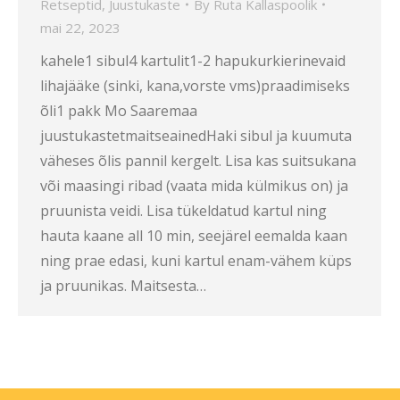
Retseptid
,
Juustukaste
By
Ruta Kallaspoolik
mai 22, 2023
kahele1 sibul4 kartulit1-2 hapukurkierinevaid
lihajääke (sinki, kana,vorste vms)praadimiseks
õli1 pakk Mo Saaremaa
juustukastetmaitseainedHaki sibul ja kuumuta
väheses õlis pannil kergelt. Lisa kas suitsukana
või maasingi ribad (vaata mida külmikus on) ja
pruunista veidi. Lisa tükeldatud kartul ning
hauta kaane all 10 min, seejärel eemalda kaan
ning prae edasi, kuni kartul enam-vähem küps
ja pruunikas. Maitsesta…