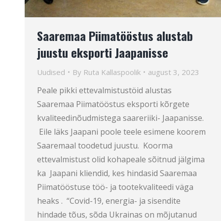
Saaremaa Piimatööstus alustab
juustu eksporti Jaapanisse
Uudised
By
Ruta Kallaspoolik
august 3, 2023
Peale pikki ettevalmistustöid alustas
Saaremaa Piimatööstus eksporti kõrgete
kvaliteedinõudmistega saareriiki- Jaapanisse.
Eile läks Jaapani poole teele esimene koorem
Saaremaal toodetud juustu. Koorma
ettevalmistust olid kohapeale sõitnud jälgima
ka Jaapani kliendid, kes hindasid Saaremaa
Piimatööstuse töö- ja tootekvaliteedi väga
heaks . “Covid-19, energia- ja sisendite
hindade tõus, sõda Ukrainas on mõjutanud