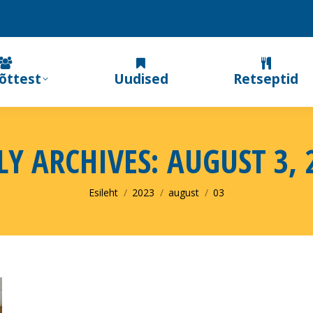
õttest
Uudised
Retseptid
LY ARCHIVES:
AUGUST 3, 
You are here:
Esileht
2023
august
03