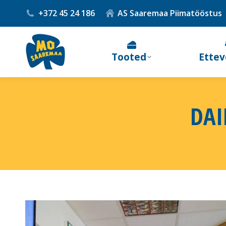
+372 45 24 186
AS Saaremaa Piimatööstus
Tooted
Ettev
DAI