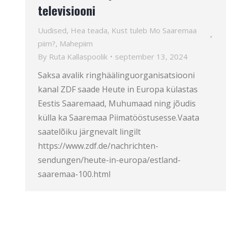
televisiooni
Uudised
,
Hea teada
,
Kust tuleb Mo Saaremaa
piim?
,
Mahepiim
By
Ruta Kallaspoolik
september 13, 2024
Saksa avalik ringhäälinguorganisatsiooni
kanal ZDF saade Heute in Europa külastas
Eestis Saaremaad, Muhumaad ning jõudis
külla ka Saaremaa Piimatööstusesse.Vaata
saatelõiku järgnevalt lingilt
https://www.zdf.de/nachrichten-
sendungen/heute-in-europa/estland-
saaremaa-100.html