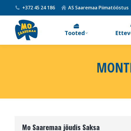
+372 45 24 186
AS Saaremaa Piimatööstus
Tooted
Ettev
MONTH
Mo Saaremaa jõudis Saksa