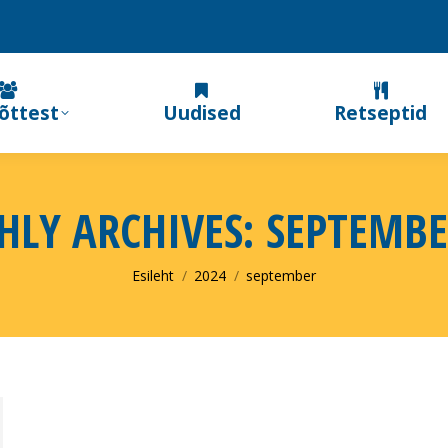
õttest
Uudised
Retseptid
LY ARCHIVES:
SEPTEMBE
You are here:
Esileht
2024
september