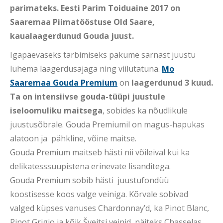
parimateks. Eesti Parim Toiduaine 2017 on
Saaremaa Piimatööstuse Old Saare,
kaualaagerdunud Gouda juust.
Igapäevaseks tarbimiseks pakume sarnast juustu
lühema laagerdusajaga ning viilutatuna.
Mo
Saaremaa Gouda Premium
on
laagerdunud 3 kuud.
Ta on intensiivse gouda-tüüpi juustule
iseloomuliku maitsega
, sobides ka nõudlikule
juustusõbrale. Gouda Premiumil on magus-hapukas
alatoon ja pähkline, võine maitse.
Gouda Premium maitseb hästi nii võileival kui ka
delikatesssuupistena erinevate lisanditega.
Gouda Premium sobib hästi juustufondüü
koostisesse koos valge veiniga. Kõrvale sobivad
valged küpses vanuses Chardonnay’d, ka Pinot Blanc,
Pinot Grigio ja kõik Šveitsi veinid, näiteks Chasselas,