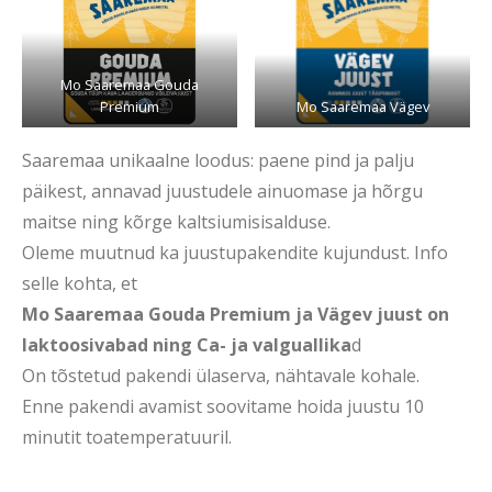
Mo Saaremaa Gouda
Premium
Mo Saaremaa Vägev
Saaremaa unikaalne loodus: paene pind ja palju
päikest, annavad juustudele ainuomase ja hõrgu
maitse ning kõrge kaltsiumisisalduse.
Oleme muutnud ka juustupakendite kujundust. Info
selle kohta, et
Mo Saaremaa Gouda Premium ja Vägev juust on
laktoosivabad ning Ca- ja valguallika
d
On tõstetud pakendi ülaserva, nähtavale kohale.
Enne pakendi avamist soovitame hoida juustu 10
minutit toatemperatuuril.