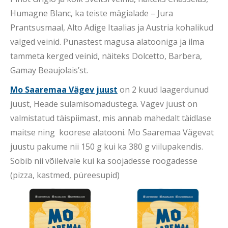
Humagne Blanc, ka teiste mägialade – Jura
Prantsusmaal, Alto Adige Itaalias ja Austria kohalikud
valged veinid. Punastest magusa alatooniga ja ilma
tammeta kerged veinid, näiteks Dolcetto, Barbera,
Gamay Beaujolais’st.
Mo Saaremaa Vägev juust
on 2 kuud laagerdunud
juust, Heade sulamisomadustega. Vägev juust on
valmistatud täispiimast, mis annab mahedalt täidlase
maitse ning koorese alatooni. Mo Saaremaa Vägevat
juustu pakume nii 150 g kui ka 380 g viilupakendis.
Sobib nii võileivale kui ka soojadesse roogadesse
(pizza, kastmed, püreesupid)