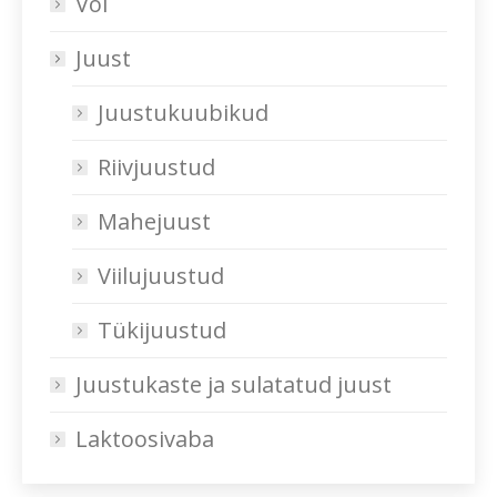
Või
Juust
Juustukuubikud
Riivjuustud
Mahejuust
Viilujuustud
Tükijuustud
Juustukaste ja sulatatud juust
Laktoosivaba