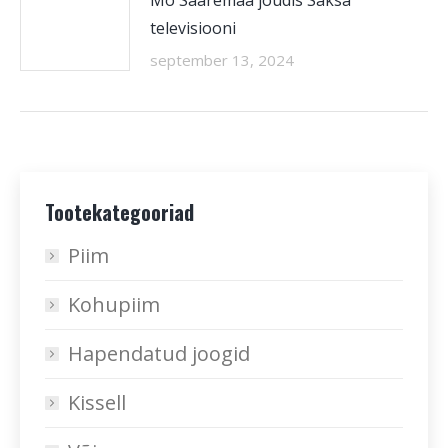
Mo Saaremaa jõudis Saksa
televisiooni
september 13, 2024
Tootekategooriad
Piim
Kohupiim
Hapendatud joogid
Kissell