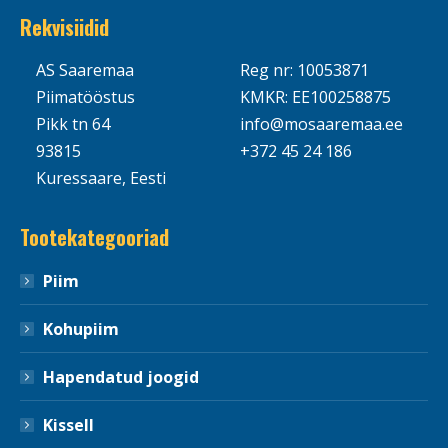
Rekvisiidid
AS Saaremaa
Reg nr: 10053871
Piimatööstus
KMKR: EE100258875
Pikk tn 64
info@mosaaremaa.ee
93815
+372 45 24 186
Kuressaare, Eesti
Tootekategooriad
Piim
Kohupiim
Hapendatud joogid
Kissell