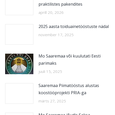
praktilistes pakendites
aprill 20, 2026
2025 aasta toiduainetööstuste nädal
november 17, 2025
Mo Saaremaa või kuulutati Eesti
parimaks
juuli 15, 2025
Saaremaa Piimatööstus alustas
koostööprojekti PRIA-ga
märts 27, 2025