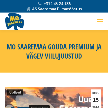
+372 45 24 186
AS Saaremaa Piimatööstus
MO SAAREMAA GOUDA PREMIUM JA
VÄGEV VIILUJUUSTUD
You are here:
Uudised
sept.
15
2020