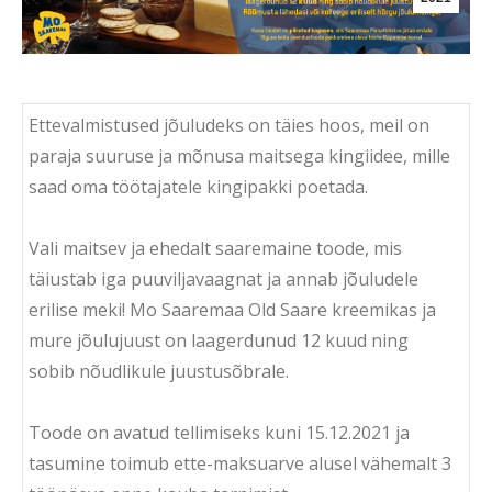
Ettevalmistused jõuludeks on täies hoos, meil on
paraja suuruse ja mõnusa maitsega kingiidee, mille
saad oma töötajatele kingipakki poetada.
Vali maitsev ja ehedalt saaremaine toode, mis
täiustab iga puuviljavaagnat ja annab jõuludele
erilise meki! Mo Saaremaa Old Saare kreemikas ja
mure jõulujuust on laagerdunud 12 kuud ning
sobib nõudlikule juustusõbrale.
Toode on avatud tellimiseks kuni 15.12.2021 ja
tasumine toimub ette-maksuarve alusel vähemalt 3