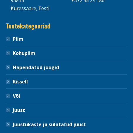
93815
+372 45 24 186
Kuressaare, Eesti
Tootekategooriad
Piim
Kohupiim
Hapendatud joogid
Kissell
Või
Juust
Juustukaste ja sulatatud juust