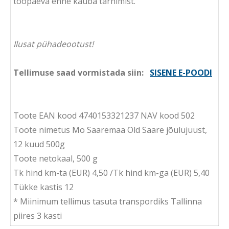
tööpäeva enne kauba tarnimist.
Ilusat pühadeootust!
Tellimuse saad vormistada siin:
SISENE E-POODI
Toote EAN kood 4740153321237 NAV kood 502
Toote nimetus Mo Saaremaa Old Saare jõulujuust,
12 kuud 500g
Toote netokaal, 500 g
Tk hind km-ta (EUR) 4,50 /Tk hind km-ga (EUR) 5,40
Tükke kastis 12
* Miinimum tellimus tasuta transpordiks Tallinna
piires 3 kasti