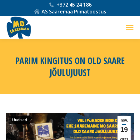
+372 45 24 186
AS Saaremaa Piimatööstus
PARIM KINGITUS ON OLD SAARE
JÕULUJUUST
You are here:
Uudised
nov.
19
2021