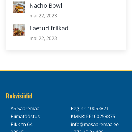
Nacho Bowl
mai 22, 2023
Laetud friikad
mai 22, 2023
Rekvisiidid
AS Saaremaa
Reg nr: 10053871
Piimatööstus
KMKR: EE100258875
Pikk tn 64
info@mosaaremaa.ee