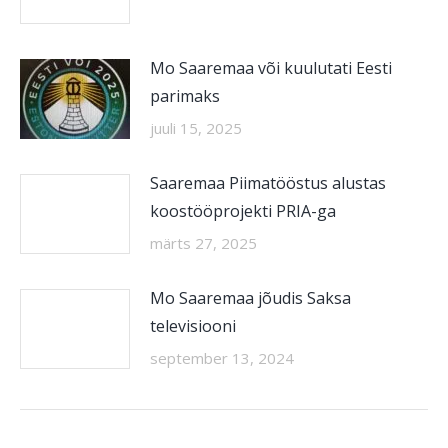
Mo Saaremaa või kuulutati Eesti
parimaks
juuli 15, 2025
Saaremaa Piimatööstus alustas
koostööprojekti PRIA-ga
märts 27, 2025
Mo Saaremaa jõudis Saksa
televisiooni
september 13, 2024