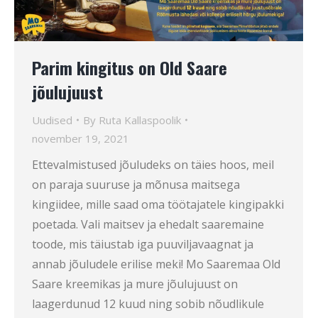
Parim kingitus on Old Saare
jõulujuust
Uudised
By
Ruta Kallaspoolik
november 19, 2021
Ettevalmistused jõuludeks on täies hoos, meil
on paraja suuruse ja mõnusa maitsega
kingiidee, mille saad oma töötajatele kingipakki
poetada. Vali maitsev ja ehedalt saaremaine
toode, mis täiustab iga puuviljavaagnat ja
annab jõuludele erilise meki! Mo Saaremaa Old
Saare kreemikas ja mure jõulujuust on
laagerdunud 12 kuud ning sobib nõudlikule