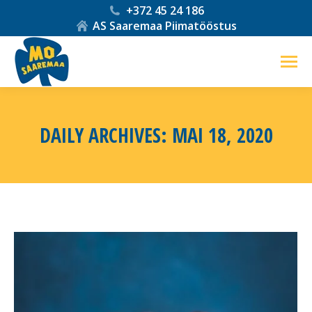
+372 45 24 186
AS Saaremaa Piimatööstus
DAILY ARCHIVES:
MAI 18, 2020
You are here: