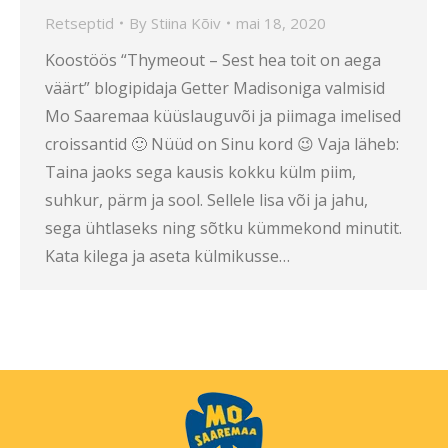
Retseptid
By
Stiina Kõiv
mai 18, 2020
Koostöös “Thymeout – Sest hea toit on aega
väärt” blogipidaja Getter Madisoniga valmisid
Mo Saaremaa küüslauguvõi ja piimaga imelised
croissantid 🙂 Nüüd on Sinu kord 😉 Vaja läheb:
Taina jaoks sega kausis kokku külm piim,
suhkur, pärm ja sool. Sellele lisa või ja jahu,
sega ühtlaseks ning sõtku kümmekond minutit.
Kata kilega ja aseta külmikusse…