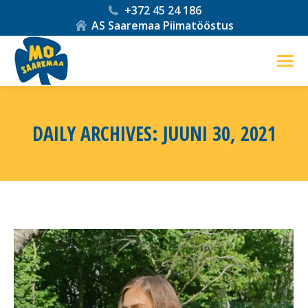
+372 45 24 186
AS Saaremaa Piimatööstus
DAILY ARCHIVES:
JUUNI 30, 2021
You are here: