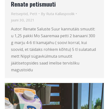
Renate petismuuti
Retseptid
,
Pett
By
Ruta Kallaspoolik
juuni 30, 2021
Autor: Renate Saluste Suur kannutäis smuutit:
u 1,25 pakki Mo Saaremaa petti 2 banaani 300
g marju 4-6 tl kamajahu ( soovi korral, kui
soovid, et täidaks rohkem kõhtu) 5 tl sulatatud
mett Nipp! sügavkülmuta smuutit
jäätisetopsides saad imelise tervisliku
magustoidu