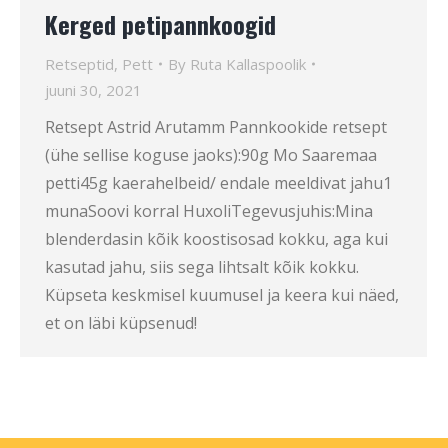
Kerged petipannkoogid
Retseptid
,
Pett
By
Ruta Kallaspoolik
juuni 30, 2021
Retsept Astrid Arutamm Pannkookide retsept
(ühe sellise koguse jaoks):90g Mo Saaremaa
petti45g kaerahelbeid/ endale meeldivat jahu1
munaSoovi korral HuxoliTegevusjuhis:Mina
blenderdasin kõik koostisosad kokku, aga kui
kasutad jahu, siis sega lihtsalt kõik kokku.
Küpseta keskmisel kuumusel ja keera kui näed,
et on läbi küpsenud!