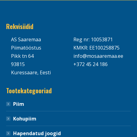
Rekvisiidid
AS Saaremaa
Reg nr: 10053871
Piimatööstus
KMKR: EE100258875
Pikk tn 64
info@mosaaremaa.ee
93815
+372 45 24 186
Kuressaare, Eesti
Tootekategooriad
Piim
Kohupiim
Hapendatud joogid