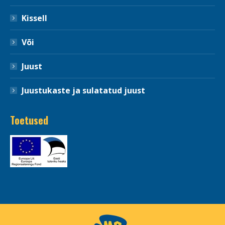
Kissell
Või
Juust
Juustukaste ja sulatatud juust
Toetused